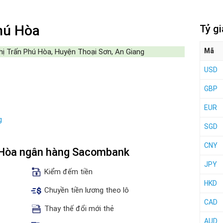
hú Hòa
Tỷ g
Mã
ị Trấn Phú Hòa, Huyện Thoại Sơn, An Giang
USD
GBP
EUR
g
SGD
CNY
ú Hòa ngân hàng Sacombank
JPY
Kiểm đếm tiền
HKD
Chuyền tiền lương theo lô
CAD
Thay thế đổi mới thẻ
AUD