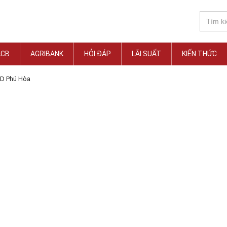
ACB
AGRIBANK
HỎI ĐÁP
LÃI SUẤT
KIẾN THỨC
D Phú Hòa