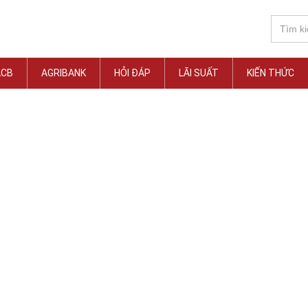
ACB
AGRIBANK
HỎI ĐÁP
LÃI SUẤT
KIẾN THỨC