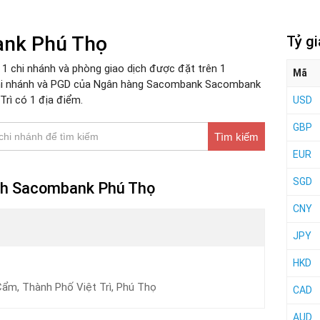
ank Phú Thọ
Tỷ g
 chi nhánh và phòng giao dịch được đặt trên 1
Mã
chi nhánh và PGD của Ngân hàng Sacombank Sacombank
Trì có 1 địa điểm.
USD
GBP
Tìm kiếm
EUR
SGD
ịch Sacombank Phú Thọ
CNY
JPY
HKD
ẩm, Thành Phố Việt Trì, Phú Thọ
CAD
AUD