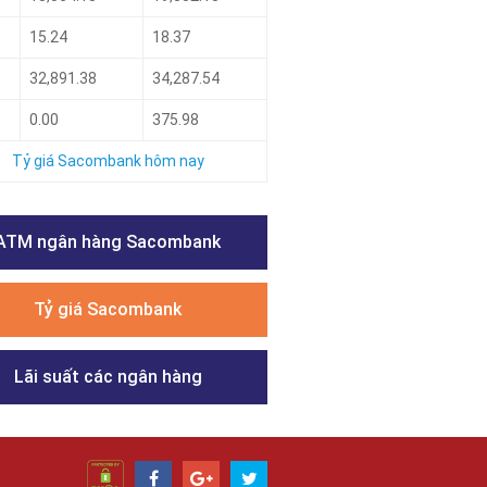
15.24
18.37
32,891.38
34,287.54
0.00
375.98
Tỷ giá Sacombank hôm nay
ATM ngân hàng Sacombank
Tỷ giá Sacombank
Lãi suất các ngân hàng