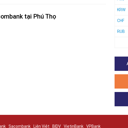
KRW
combank tại Phú Thọ
CHF
RUB
ank
Sacombank
Liên Việt
BIDV
VietinBank
VPBank