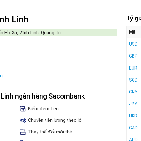
nh Linh
Tỷ g
Mã
 Hồ Xá, Vĩnh Linh, Quảng Trị
USD
GBP
EUR
rị
SGD
CNY
h Linh ngân hàng Sacombank
JPY
Kiểm đếm tiền
HKD
Chuyền tiền lương theo lô
CAD
Thay thế đổi mới thẻ
AUD