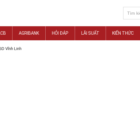
ACB
AGRIBANK
HỎI ĐÁP
LÃI SUẤT
KIẾN THỨC
GD Vĩnh Linh