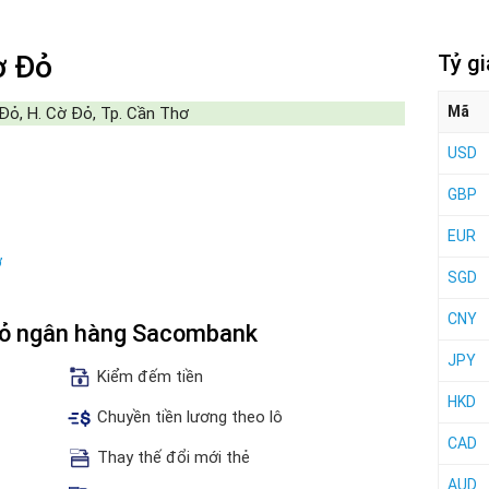
ờ Đỏ
Tỷ g
Mã
 Đỏ, H. Cờ Đỏ, Tp. Cần Thơ
USD
GBP
EUR
ơ
SGD
CNY
 Đỏ ngân hàng Sacombank
JPY
Kiểm đếm tiền
HKD
Chuyền tiền lương theo lô
CAD
Thay thế đổi mới thẻ
AUD