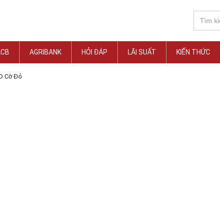
ACB
AGRIBANK
HỎI ĐÁP
LÃI SUẤT
KIẾN THỨC
D Cờ Đỏ