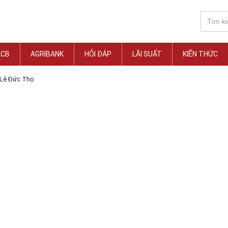
ACB
AGRIBANK
HỎI ĐÁP
LÃI SUẤT
KIẾN THỨC
Lê Đức Thọ