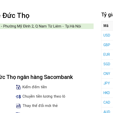
 Đức Thọ
Tỷ g
Mã
- Phường Mỹ Đình 2, Q Nam Từ Liêm - Tp.Hà Nội
USD
GBP
EUR
SGD
CNY
 Đức Thọ ngân hàng Sacombank
JPY
Kiểm đếm tiền
HKD
Chuyền tiền lương theo lô
CAD
Thay thế đổi mới thẻ
AUD