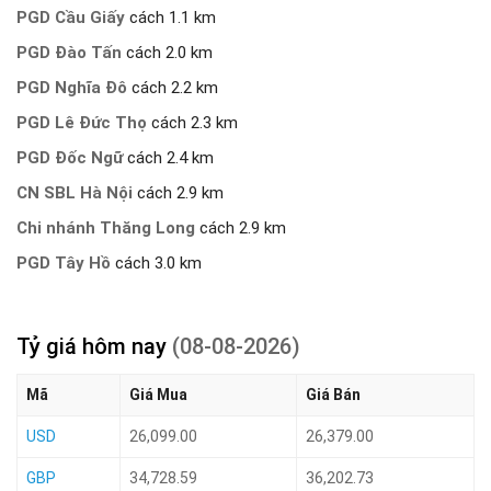
PGD Cầu Giấy
cách 1.1 km
PGD Đào Tấn
cách 2.0 km
PGD Nghĩa Đô
cách 2.2 km
PGD Lê Đức Thọ
cách 2.3 km
PGD Đốc Ngữ
cách 2.4 km
CN SBL Hà Nội
cách 2.9 km
Chi nhánh Thăng Long
cách 2.9 km
PGD Tây Hồ
cách 3.0 km
Tỷ giá hôm nay
(08-08-2026)
Mã
Giá Mua
Giá Bán
USD
26,099.00
26,379.00
GBP
34,728.59
36,202.73