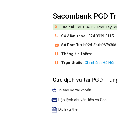
Sacombank PGD Tr
Địa chỉ:
Số 154-156 Phố Tây Sơn
Số điện thoại:
024 3939 3115
Số Fax:
Từt hứ2đ ếnthứ67h30
Thông tin thêm:
Trực thuộc:
Chi nhánh Hà Nội
Các dịch vụ tại PGD Tru
In sao kê tài khoản
Lập lệnh chuyển tiền và Sec
Dịch vụ thẻ