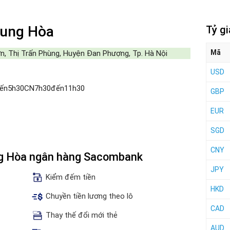
ung Hòa
Tỷ g
Mã
, Thị Trấn Phùng, Huyện Đan Phượng, Tp. Hà Nội
USD
đến5h30CN7h30đến11h30
GBP
EUR
SGD
CNY
ng Hòa ngân hàng Sacombank
JPY
Kiểm đếm tiền
HKD
Chuyền tiền lương theo lô
CAD
Thay thế đổi mới thẻ
AUD