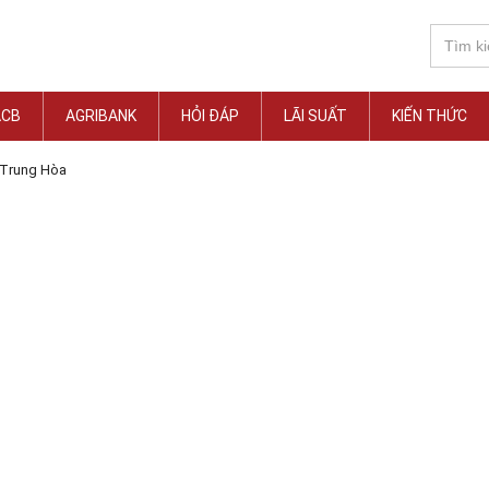
ACB
AGRIBANK
HỎI ĐÁP
LÃI SUẤT
KIẾN THỨC
Trung Hòa